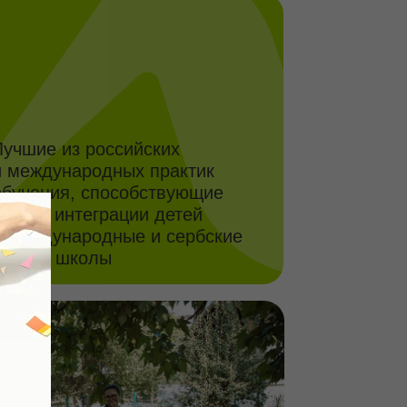
грации детей
одные и сербские
лы