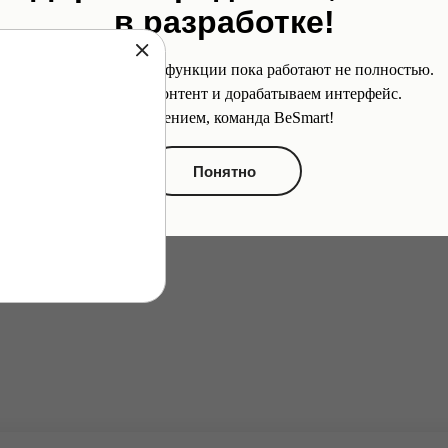
в разработке!
Некоторые разделы и функции пока работают не полностью.
Мы дополняем контент и дорабатываем интерфейс.
С уважением, команда BeSmart!
Понятно
и нашей
обучении
илингвов