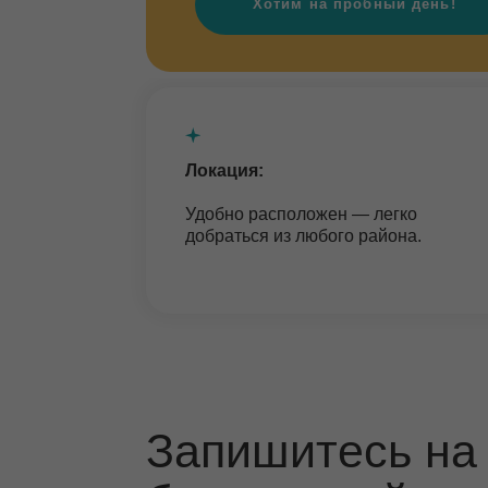
Локация:
Груп
Удобно расположен — легко
Небо
добраться из любого района.
8−12 
и ком
Запишитесь на п
бесплатный урок!
Приведите ребёнка на любое занятие и по