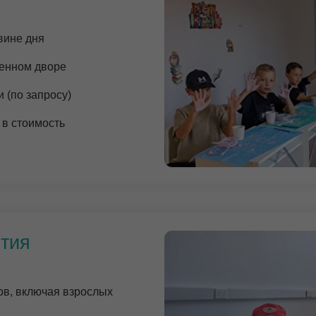
лючая взрослых
ния каждому
нементу