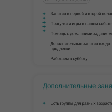
Есть группы для разных возрастов, вк
Мини-группы для качественного внима
ученику
Возможность посещать занятия по або
или в рамках продлёнки
Индивидуальные занятия
Наша команда
педагогов