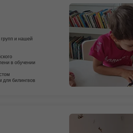
ня
дворе
просу)
мость