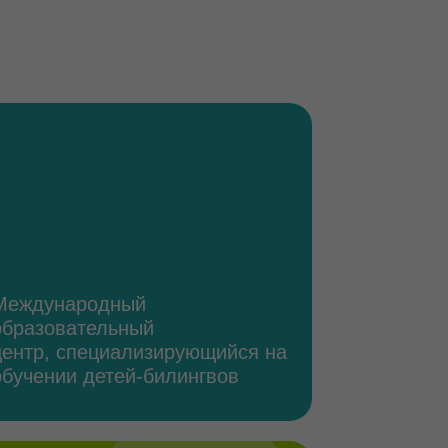
дный
льный
иализирующийся на
тей-билингвов
оссийских
одных практик
способствующие