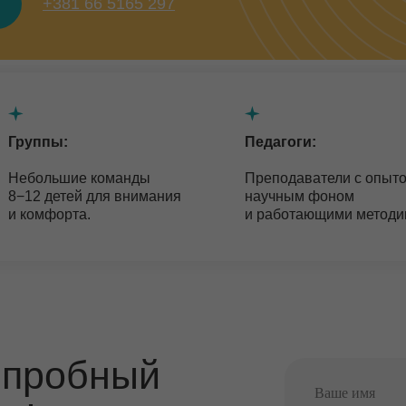
пы:
Педагоги:
льшие команды
Преподаватели с опытом,
детей для внимания
научным фоном
форта.
и работающими методиками.
робный
смотрите,