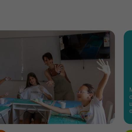
Междунаро
образовате
центр, спец
обучении де
Лучшие из р
и междунар
обучения, 