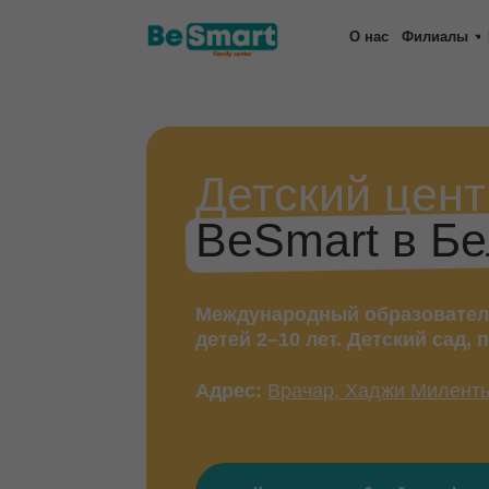
О нас
Филиалы
Праздни
Детский центр
BeSmart в Белг
Международный образовательный 
детей 2–10 лет. Детский сад, продл
Адрес:
Врачар, Хаджи Милентьева, 7
Хотим на пробный день!