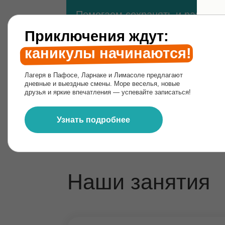
Наши занятия
Детский сад
Для детей с 3 лет
Мягкая адаптация за счёт малых групп 
уютной атмосферы
Изучение сербского и/или английского
для подготовки к следующей ступени в 
Развитие в соответствии с возрастом
по программам, адаптированным для б