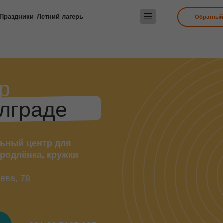
ки
Летний лагерь
Обратный звонок
раде
центр для
ёнка, кружки
8
+381 66 5165 297