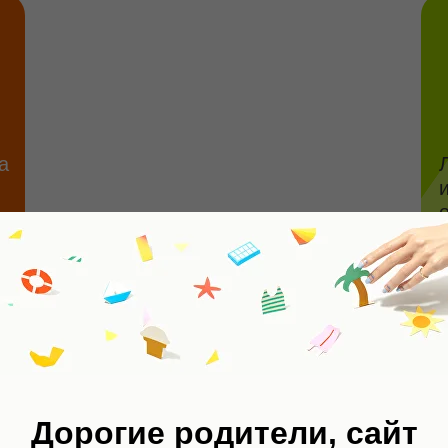
мягкой инте
в междунар
сады и шко
Дорогие родители, сайт